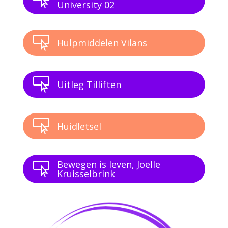

University 02

Hulpmiddelen Vilans

Uitleg Tilliften

Huidletsel
Bewegen is leven, Joelle

Kruisselbrink