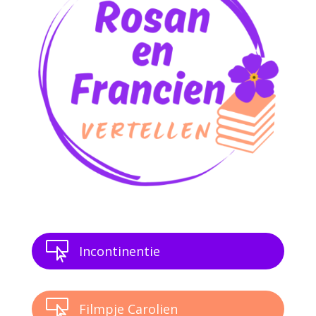

Incontinentie

Filmpje Carolien