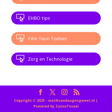

EHBO tips

Film Teun Toebes

Zorg en Technologie
Copyright © 2025 - watikvandaagnogweet.nl |
Powered by ZazouTotaal