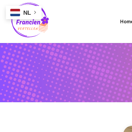
NL
Hom