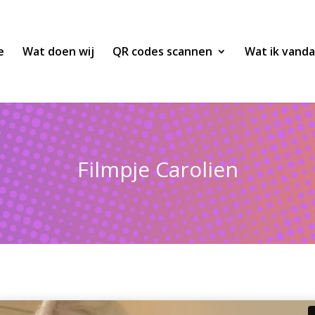
e
Wat doen wij
QR codes scannen
Wat ik vand
Filmpje Carolien