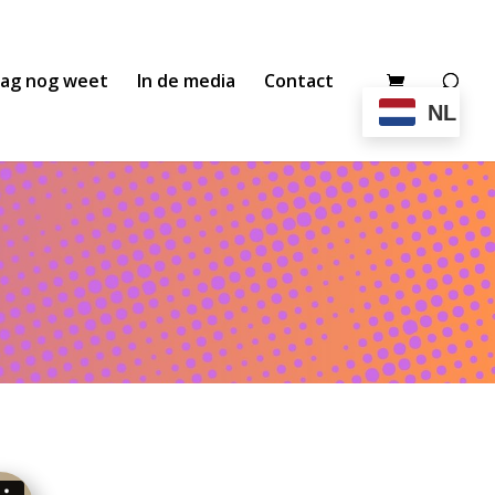
aag nog weet
In de media
Contact
NL