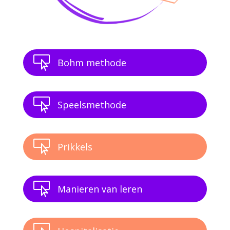

Bohm methode

Speelsmethode

Prikkels

Manieren van leren